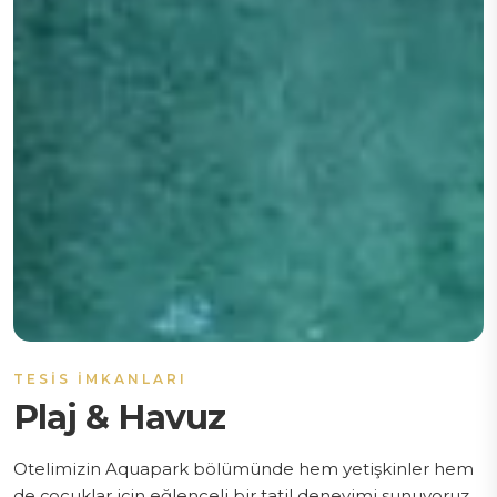
TESIS İMKANLARI
Plaj & Havuz
Otelimizin Aquapark bölümünde hem yetişkinler hem
de çocuklar için eğlenceli bir tatil deneyimi sunuyoruz.