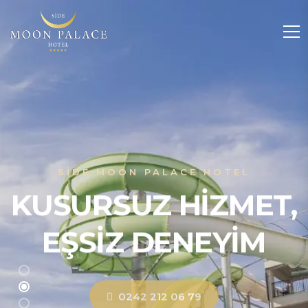
SIDE MOON PALACE HOTEL
KUSURSUZ HIZMET,
EŞSIZ DENEYIM
0242 212 06 79