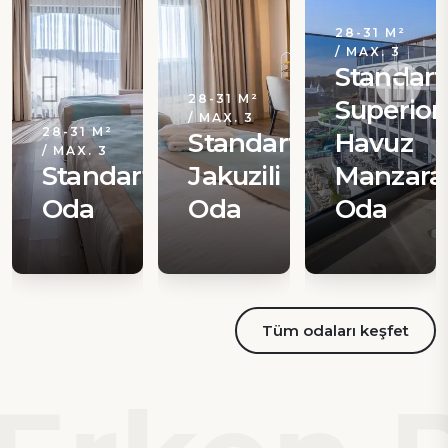
28-31 M²
/ MAX. 3
Standart
28-31 M²
Superior
/ MAX. 3
28-31 M²
Standart
Havuz
/ MAX. 3
Standart
Jakuzili
Manzaral
Oda
Oda
Oda
Tüm odaları keşfet